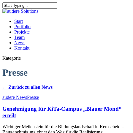
Skip
to
Close
main
Search
content
Menu
Start
Portfolio
Projekte
Team
News
Kontakt
Kategorie
Presse
← Zurück zu allen News
audere News
Presse
Genehmigung für KiTa-Campus „Blauer Mond“
erteilt
Wichtiger Meilenstein für die Bildungslandschaft in Remscheid –
Baugenehmigung ebnet den Weg für die Realisierung…